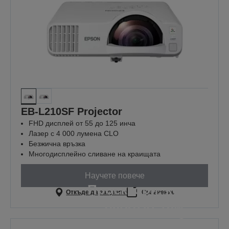
EB-L210SF Projector
FHD дисплей от 55 до 125 инча
Лазер с 4 000 лумена CLO
Безжична връзка
Многодисплейно сливане на краищата
Научете повече
Проектори, които
Откъде да закупите
Сравнение
работят там,
където е най-