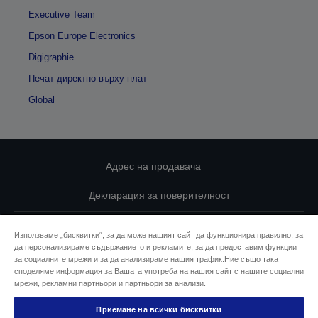
Executive Team
Epson Europe Electronics
Digigraphie
Печат директно върху плат
Global
Адрес на продавача
Декларация за поверителност
EU Data Act Compliance
Използваме „бисквитки“, за да може нашият сайт да функционира правилно, за
да персонализираме съдържанието и рекламите, за да предоставим функции
Свържете се с нас за Вашите данни
за социалните мрежи и за да анализираме нашия трафик.Ние също така
споделяме информация за Вашата употреба на нашия сайт с нашите социални
Информация за бисквитките
мрежи, рекламни партньори и партньори за анализи.
Приемане на всички бисквитки
Ангажимент за достъпност на Epson