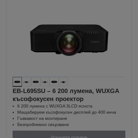
EB-L695SU – 6 200 лумена, WUXGA
късофокусен проектор
6 200 лумена с WUXGA 3LCD яснота
Мащабируем късофокусен дисплей до 400 инча
Гъвкавост на монтиране
Безпроблемно свързване
Научете повече