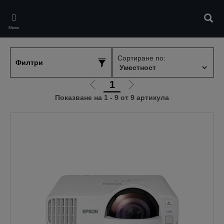
Skip
to
Търс
main
Меню
content
Сортиране по:
Филтри
1
Отиди
Отиди
Показване на 1 - 9 от 9 артикула
на
на
предишната
следващата