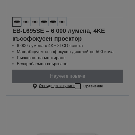
EB-L695SE – 6 000 лумена, 4KE
късофокусен проектор
6 000 лумена с 4KE 3LCD яснота
Мащабируем късофокусен дисплей до 500 инча
Гъвкавост на монтиране
Безпроблемно свързване
Научете повече
Откъде да закупите
Сравнение