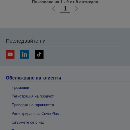
Показване на 1 - 9 от 9 артикула
1
Отиди
Отиди
на
на
предишната
следващата
Последвайте ни
Обслужване на клиенти
Промоции
Регистрация на продукт
Проверка на гаранцията
Регистриране за CoverPlus
Свържете се с нас