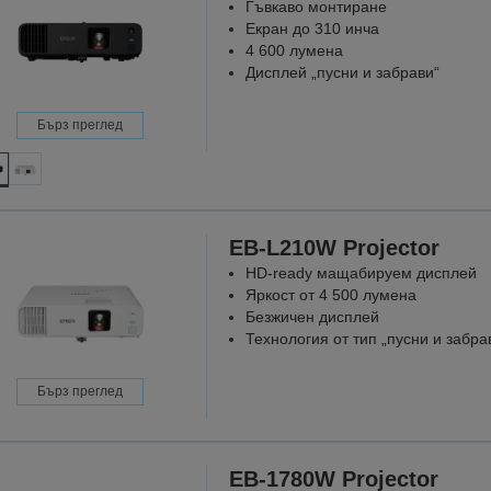
Гъвкаво монтиране
Екран до 310 инча
4 600 лумена
Дисплей „пусни и забрави“
Бърз преглед
EB-L210W Projector
HD-ready мащабируем дисплей
Яркост от 4 500 лумена
Безжичен дисплей
Технология от тип „пусни и забра
Бърз преглед
EB-1780W Projector