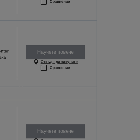
Сравнение
nter
Научете повече
зка
Откъде да закупите
Сравнение
оито работят там,
е най-важно
секи урок е важен
ТЕ ПОВЕЧЕ
Научете повече