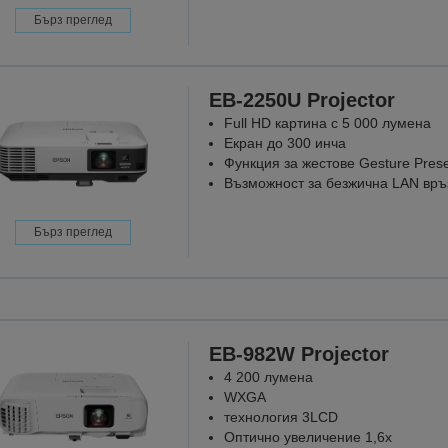
Бърз преглед
EB-2250U Projector
Full HD картина с 5 000 лумена
Екран до 300 инча
Функция за жестове Gesture Prese
Възможност за безжична LAN връ
Бърз преглед
Проектори, к
където 
Защото в
EB-982W Projector
ОТКРИЙ
4 200 лумена
WXGA
технология 3LCD
Оптично увеличение 1,6x