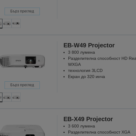
Бърз преглед
EB-W49 Projector
3 800 лумена
Разделителна способност HD Re
WXGA
технология 3LCD
Екран до 320 инча
Бърз преглед
EB-X49 Projector
3 600 лумена
Разделителна способност XGA