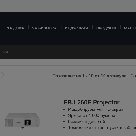
ЗА ДОМА
ЗА БИЗНЕСА
ИНДУСТРИЯ
ПРОДУКТИ
МАСТ
осим
Показване на 1 - 10 от 10 артикула
Со
Отиди
на
ната
следващата
EB-L260F Projector
Мащабируем Full HD екран
Яркост от 4 600 лумена
Безжичен дисплей
Технология от тип „пусни и забра