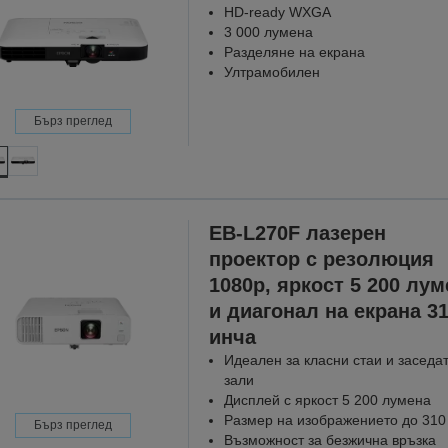
HD-ready WXGA
3 000 лумена
Разделяне на екрана
Ултрамобилен
Бърз преглед
EB-L270F лазерен
проектор с резолюция
1080p, яркост 5 200 лум
и диагонал на екрана 3
инча
Идеален за класни стаи и заседа
зали
Дисплей с яркост 5 200 лумена
Размер на изображението до 310
Бърз преглед
Възможност за безжична връзка