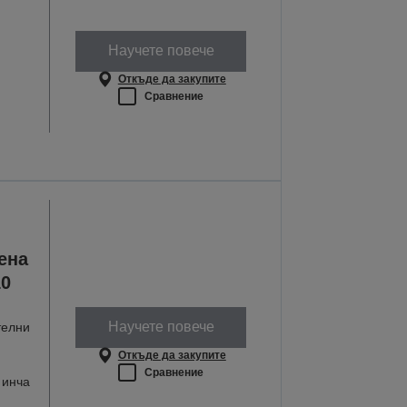
Научете повече
Откъде да закупите
Сравнение
ена
10
Научете повече
телни
Откъде да закупите
Сравнение
 инча