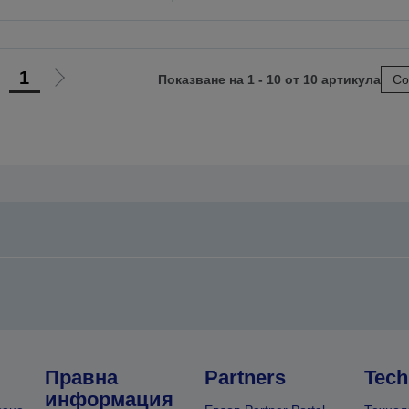
1
Показване на 1 - 10 от 10 артикула
Со
Отиди
Отиди
на
на
предишната
следващата
Правна
Partners
Tech
информация