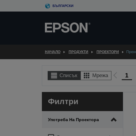
Skip
БЪЛГАРСКИ
to
main
content
НАЧАЛО
ПРОДУКТИ
ПРОЕКТОРИ
Прен
1
Списък
Мрежа
Отиди
на
предиш
Филтри
Употреба На Проектора