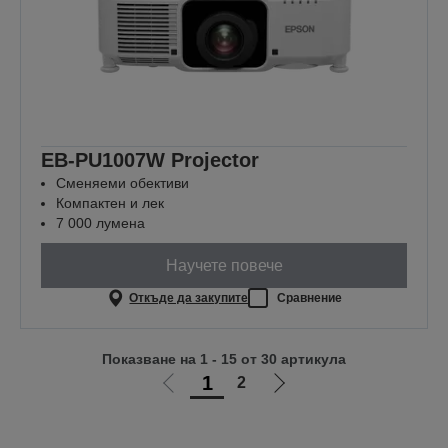
EB-PU1007W Projector
Сменяеми обективи
Компактен и лек
7 000 лумена
Научете повече
Откъде да закупите
Сравнение
Показване на 1 - 15 от 30 артикула
1
2
Отиди
Отиди
на
на
предишната
следващата