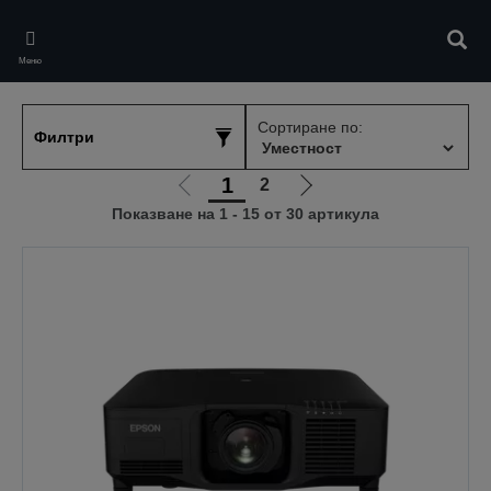
Skip
to
Търс
main
Меню
content
Сортиране по:
Филтри
1
2
Отиди
Отиди
Показване на 1 - 15 от 30 артикула
на
на
предишната
следващата