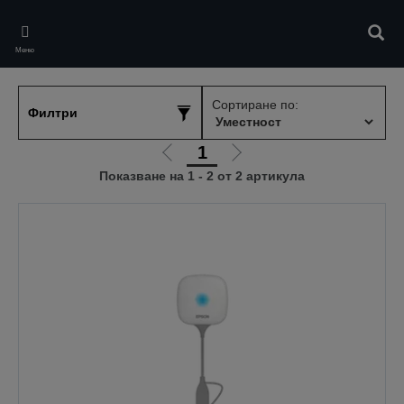
Skip
to
Търс
main
Меню
content
Сортиране по:
Филтри
1
Отиди
Отиди
Показване на 1 - 2 от 2 артикула
на
на
предишната
следващата