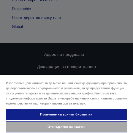
Digigraphie
Печат директно върху плат
Global
Адрес на продавача
Декларация за поверителност
EU Data Act Compliance
Използваме „бисквитки“, за да може нашият сайт да функционира правилно, за
да персонализираме съдържанието и рекламите, за да предоставим функции
Свържете се с нас за Вашите данни
за социалните мрежи и за да анализираме нашия трафик.Ние също така
споделяме информация за Вашата употреба на нашия сайт с нашите социални
Информация за бисквитките
мрежи, рекламни партньори и партньори за анализи.
Приемане на всички бисквитки
Ангажимент за достъпност на Epson
Отхвърляне на всички
© 2026 Seiko Epson