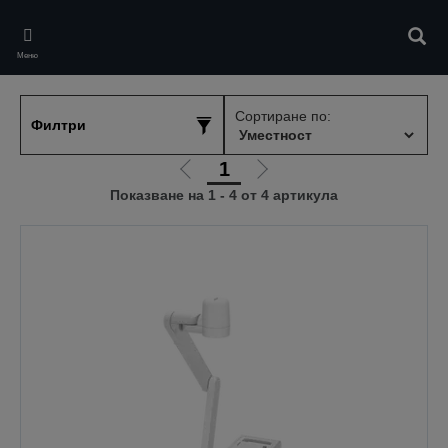
Skip
to
Търс
main
Меню
content
Сортиране по:
Филтри
1
Отиди
Отиди
Показване на 1 - 4 от 4 артикула
на
на
предишната
следващата