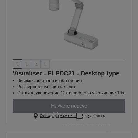
Visualiser - ELPDC21 - Desktop type
Висококачествени изображения
Разширена функционалност
Оптично увеличение 12x и цифрово увеличение 10x
Научете повече
Проектори, които
Откъде да закупите
Сравнение
работят там,
където е най-