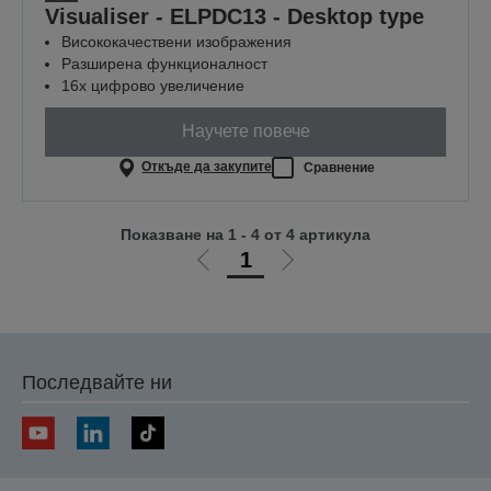
Visualiser - ELPDC13 - Desktop type
Висококачествени изображения
Разширена функционалност
16x цифрово увеличение
Научете повече
Откъде да закупите
Сравнение
Показване на 1 - 4 от 4 артикула
1
Отиди
Отиди
на
на
предишната
следващата
Последвайте ни