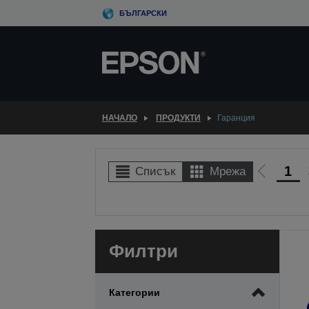
Skip
БЪЛГАРСКИ
to
main
content
НАЧАЛО
ПРОДУКТИ
Гаранция
1
Списък
Мрежа
Отиди
на
предиш
Филтри
Категории