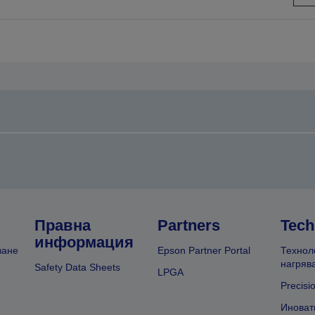
предишната
следващата
Правна
Partners
Tech
информация
ване
Epson Partner Portal
Технол
нагряв
Safety Data Sheets
LPGA
Precisi
Иноват