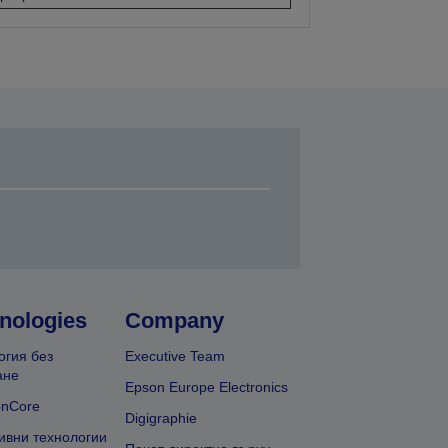
nologies
Company
огия без
Executive Team
ане
Epson Europe Electronics
onCore
Digigraphie
ивни технологии