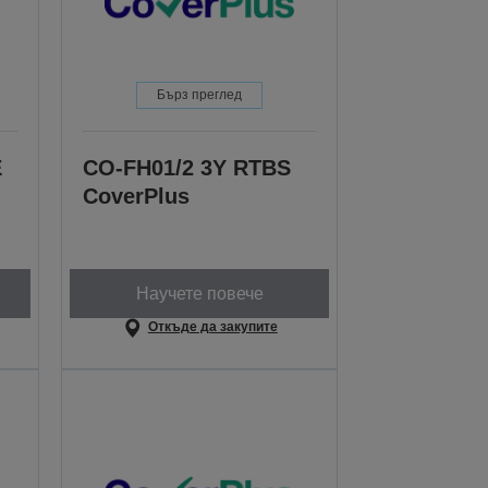
Бърз преглед
E
CO-FH01/2 3Y RTBS
CoverPlus
Научете повече
Откъде да закупите