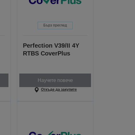
Бърз преглед
Perfection V39/II 4Y
RTBS CoverPlus
Научете повече
Откъде да закупите