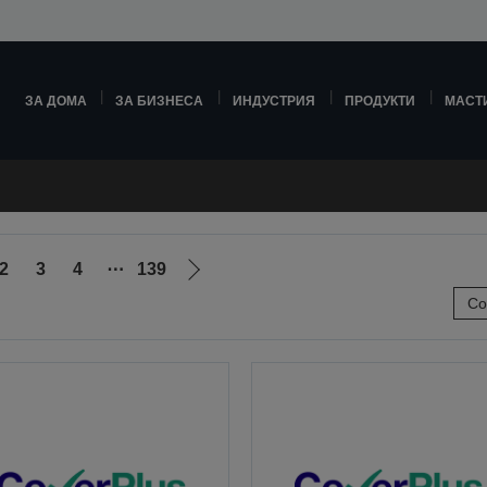
ЗА ДОМА
ЗА БИЗНЕСА
ИНДУСТРИЯ
ПРОДУКТИ
МАСТ
2
3
4
⋯
139
Отиди
Со
на
ната
следващата