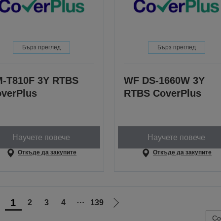
Бърз преглед
Бърз преглед
-T810F 3Y RTBS
WF DS-1660W 3Y
verPlus
RTBS CoverPlus
Научете повече
Научете повече
Откъде да закупите
Откъде да закупите
1
2
3
4
⋯
139
Отиди
Отиди
Со
на
на