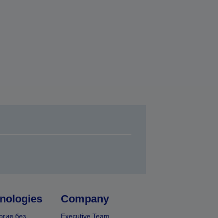
nologies
Company
огия без
Executive Team