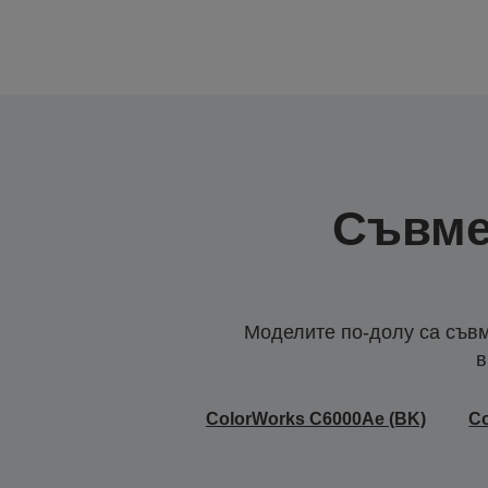
Съвме
Моделите по-долу са съвм
в
ColorWorks C6000Ae (BK)
Co