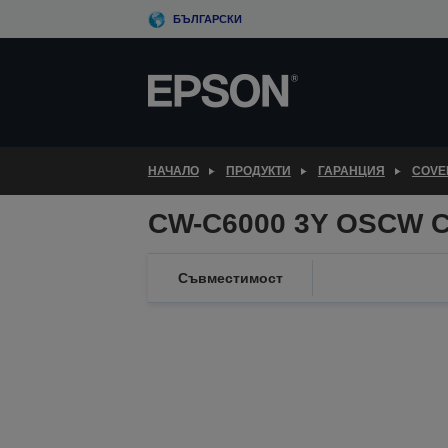
Skip
БЪЛГАРСКИ
to
main
content
НАЧАЛО
ПРОДУКТИ
ГАРАНЦИЯ
COVE
CW-C6000 3Y OSCW C
Съвместимост