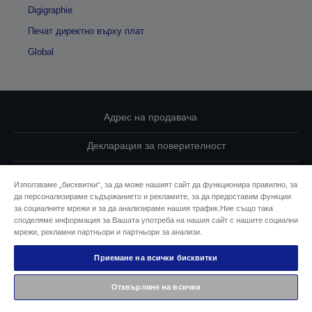
Digigraphie
Печат директно върху плат
Global
Адрес на продавача
Декларация за поверителност
EU Data Act Compliance
Използваме „бисквитки“, за да може нашият сайт да функционира правилно, за
да персонализираме съдържанието и рекламите, за да предоставим функции
Свържете се с нас за Вашите данни
за социалните мрежи и за да анализираме нашия трафик.Ние също така
споделяме информация за Вашата употреба на нашия сайт с нашите социални
Информация за бисквитките
мрежи, рекламни партньори и партньори за анализи.
Приемане на всички бисквитки
Ангажимент за достъпност на Epson
Отхвърляне на всички
© 2026 Seiko Epson