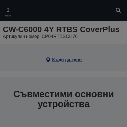
Skip
to
Търс
main
Меню
content
CW-C6000 4Y RTBS CoverPlus
Артикулен номер: CP04RTBSCH76
Къде да купя
Съвместими основни
устройства