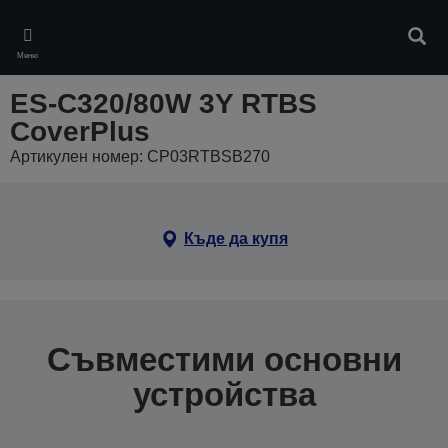
Skip
to
Търс
main
Меню
content
ES-C320/80W 3Y RTBS
CoverPlus
Артикулен номер: CP03RTBSB270
Къде да купя
Съвместими основни
устройства