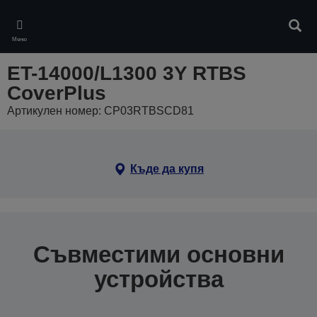
Skip
to
Търс
main
Меню
content
ET-14000/L1300 3Y RTBS
CoverPlus
Артикулен номер: CP03RTBSCD81
Къде да купя
Съвместими основни
устройства