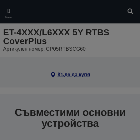
Skip
to
Търс
main
Меню
content
ET-4XXX/L6XXX 5Y RTBS
CoverPlus
Артикулен номер: CP05RTBSCG60
Къде да купя
Съвместими основни
устройства