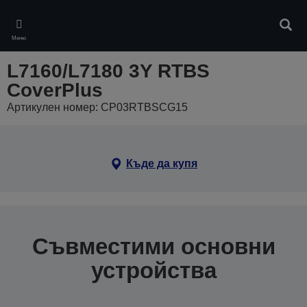
Skip
to
Търс
main
Меню
content
L7160/L7180 3Y RTBS
CoverPlus
Артикулен номер: CP03RTBSCG15
Къде да купя
Съвместими основни
устройства