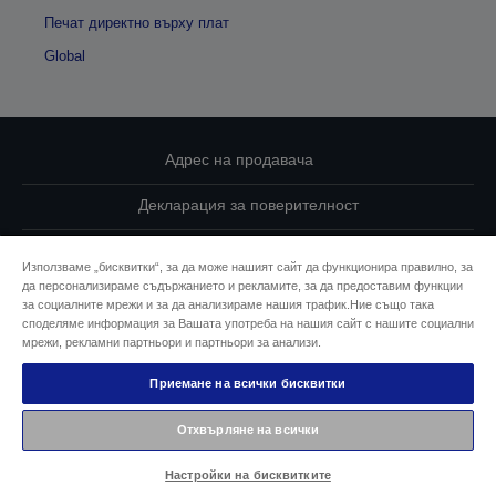
Печат директно върху плат
Global
Адрес на продавача
Декларация за поверителност
EU Data Act Compliance
Използваме „бисквитки“, за да може нашият сайт да функционира правилно, за
да персонализираме съдържанието и рекламите, за да предоставим функции
Свържете се с нас за Вашите данни
за социалните мрежи и за да анализираме нашия трафик.Ние също така
споделяме информация за Вашата употреба на нашия сайт с нашите социални
Информация за бисквитките
мрежи, рекламни партньори и партньори за анализи.
Приемане на всички бисквитки
Ангажимент за достъпност на Epson
Отхвърляне на всички
© 2026 Seiko Epson
Настройки на бисквитките