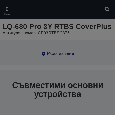
Skip
to
Търс
main
Меню
content
LQ-680 Pro 3Y RTBS CoverPlus
Артикулен номер: CP03RTBSC376
Къде да купя
Съвместими основни
устройства