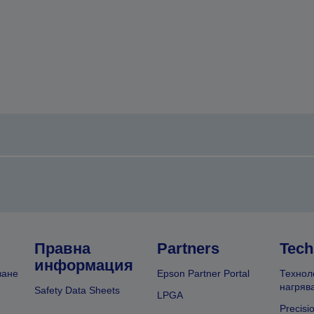
Правна
Partners
Tech
информация
ване
Epson Partner Portal
Технол
нагряв
Safety Data Sheets
LPGA
Precisi