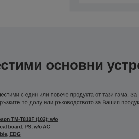
стими основни устр
естими с един или повече продукта от тази гама. За
ръзките по-долу или ръководството за Вашия продук
son TM-T810F (102): w/o
scal board, PS, w/o AC
ble, EDG