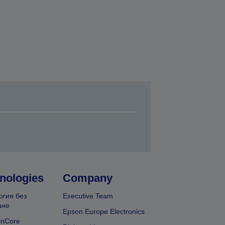
nologies
Company
огия без
Executive Team
ане
Epson Europe Electronics
onCore