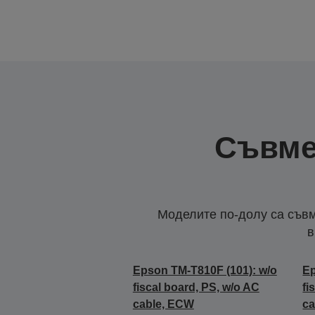
Съвме
Моделите по-долу са съвм
в
Epson TM-T810F (101): w/o
Ep
fiscal board, PS, w/o AC
fi
cable, ECW
ca