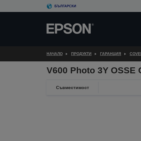
Skip
БЪЛГАРСКИ
to
main
content
НАЧАЛО
ПРОДУКТИ
ГАРАНЦИЯ
COVE
V600 Photo 3Y OSSE 
Съвместимост