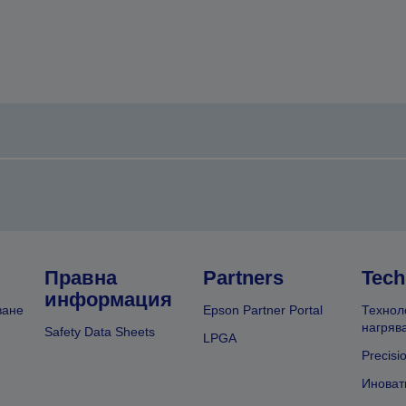
Правна
Partners
Tech
информация
ване
Epson Partner Portal
Технол
нагряв
Safety Data Sheets
LPGA
Precisi
Иноват