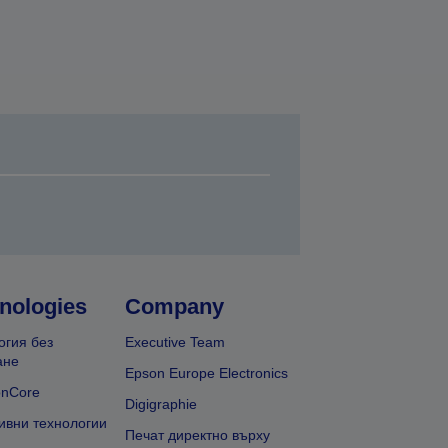
nologies
Company
огия без
Executive Team
ане
Epson Europe Electronics
onCore
Digigraphie
ивни технологии
Печат директно върху