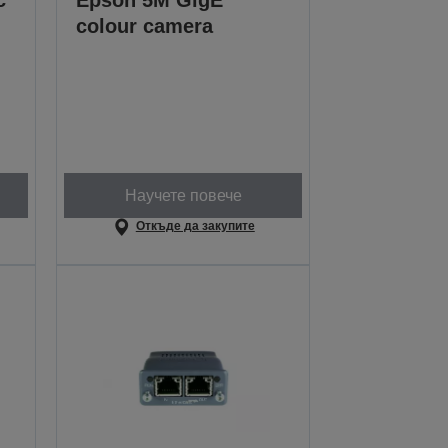
c
Epson 5M GigE
colour camera
Научете повече
Откъде да закупите