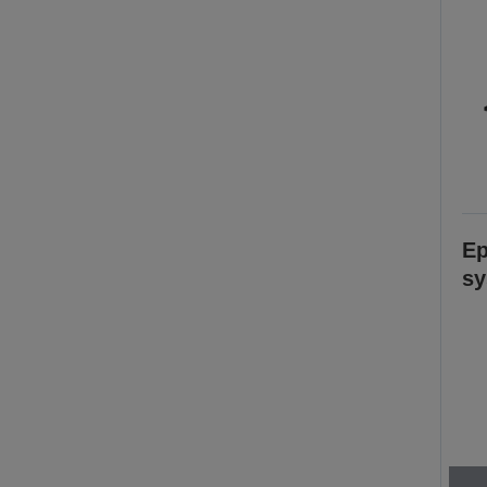
Ep
sy