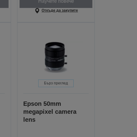
Научете повече
Откъде да закупите
Бърз преглед
Epson 50mm
megapixel camera
lens