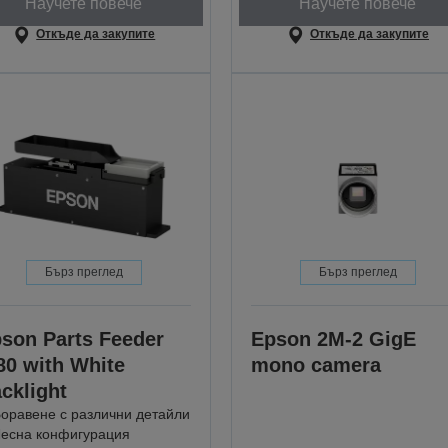
Научете повече
Научете повече
Откъде да закупите
Откъде да закупите
Бърз преглед
Бърз преглед
son Parts Feeder
Epson 2M-2 GigE
80 with White
mono camera
cklight
оравене с различни детайли
есна конфигурация