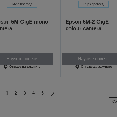
Бърз преглед
Бърз преглед
son 5M GigE mono
Epson 5M-2 GigE
amera
colour camera
Научете повече
Научете повече
Откъде да закупите
Откъде да закупите
1
2
3
4
5
Отиди
Отиди
Со
на
на
предишната
следващата