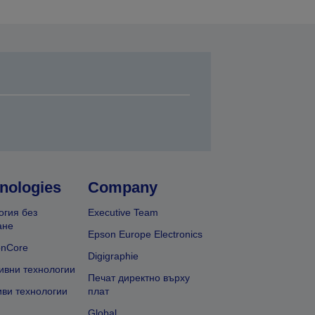
nologies
Company
огия без
Executive Team
ане
Epson Europe Electronics
onCore
Digigraphie
ивни технологии
Печат директно върху
иви технологии
плат
Global