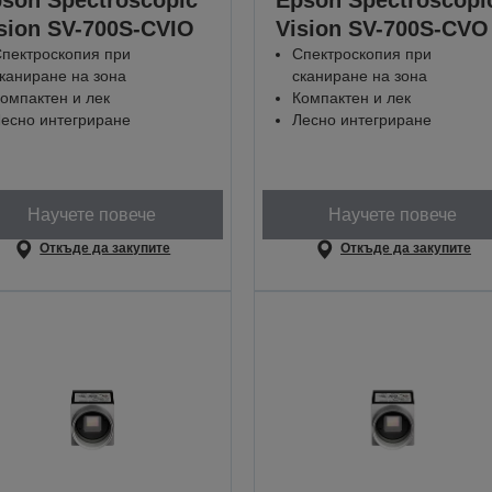
son Spectroscopic
Epson Spectroscopi
sion SV-700S-CVIO
Vision SV-700S-CVO
пектроскопия при
Спектроскопия при
каниране на зона
сканиране на зона
омпактен и лек
Компактен и лек
есно интегриране
Лесно интегриране
Научете повече
Научете повече
Откъде да закупите
Откъде да закупите