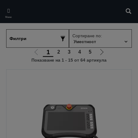
Skip
to
Търс
main
Меню
content
Сортиране по:
Филтри
1
2
3
4
5
Отиди
Отиди
Показване на 1 - 15 от 64 артикула
на
на
предишната
следващата