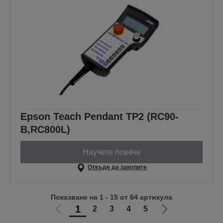
Epson Teach Pendant TP2 (RC90-
B,RC800L)
Научете повече
Откъде да закупите
Показване на 1 - 15 от 64 артикула
1
2
3
4
5
Отиди
Отиди