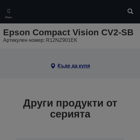
Skip
to
Търс
main
Меню
content
Epson Compact Vision CV2-SB
Артикулен номер: R12NZ901EK
Къде да купя
Други продукти от
серията