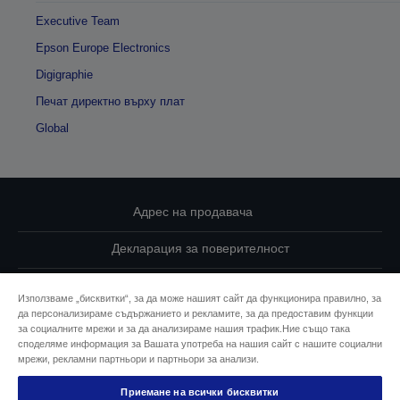
Executive Team
Epson Europe Electronics
Digigraphie
Печат директно върху плат
Global
Адрес на продавача
Декларация за поверителност
EU Data Act Compliance
Използваме „бисквитки“, за да може нашият сайт да функционира правилно, за
да персонализираме съдържанието и рекламите, за да предоставим функции
Свържете се с нас за Вашите данни
за социалните мрежи и за да анализираме нашия трафик.Ние също така
споделяме информация за Вашата употреба на нашия сайт с нашите социални
Информация за бисквитките
мрежи, рекламни партньори и партньори за анализи.
Приемане на всички бисквитки
Ангажимент за достъпност на Epson