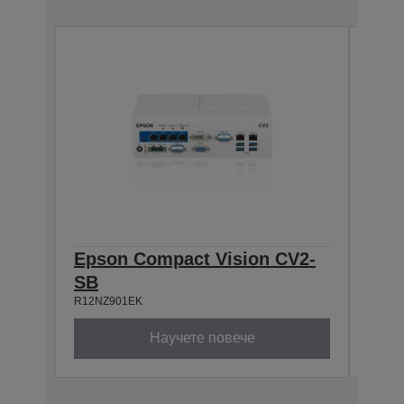
Epson Compact Vision CV2-
Eps
SB
HB
R12NZ901EK
R12NZ
Научете повече