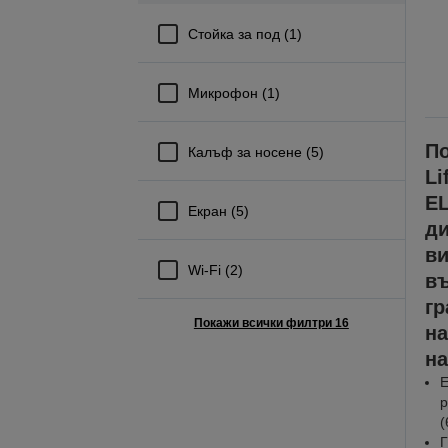
Стойка за под (1)
Микрофон (1)
По
Калъф за носене (5)
Li
EL
Екран (5)
ди
ви
Wi-Fi (2)
въ
гр
Покажи всички филтри 16
на
на
Е
р
(
Г