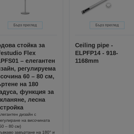
Бърз преглед
Бърз преглед
дова стойка за
Ceiling pipe -
festudio Flex
ELPFP14 - 918-
PFS01 – елегантен
1168mm
зайн, регулируема
сочина 60 – 80 см,
ртене на 180
адуса, функция за
кланяне, лесна
стройка
легантен дизайн с
егулиране на височината
60 – 80 см)
ъвкаво завъртане на 180° и