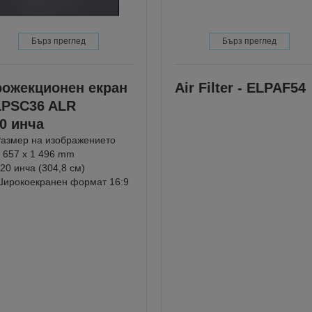
Бърз преглед
Бърз преглед
ожекционен екран
Air Filter - ELPAF54
LPSC36 ALR
0 инча
азмер на изображението
 657 x 1 496 mm
20 инча (304,8 см)
ирокоекранен формат 16:9