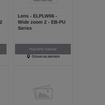
Бърз преглед
Lens - ELPLW06 -
 2
Wide zoom 2 - EB-PU
Series
Научете повече
Откъде да закупите