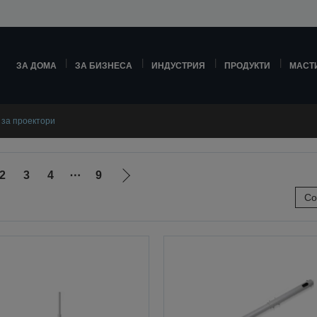
ЗА ДОМА
ЗА БИЗНЕСА
ИНДУСТРИЯ
ПРОДУКТИ
МАСТ
 за проектори
2
3
4
⋯
9
Отиди
Со
на
ната
следващата