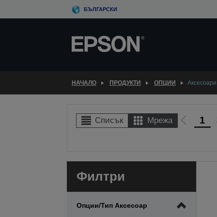
Skip
БЪЛГАРСКИ
to
main
content
НАЧАЛО
ПРОДУКТИ
ОПЦИИ
Аксесоари
1
Списък
Мрежа
Отиди
на
предиш
Филтри
Опции/тип Аксесоар