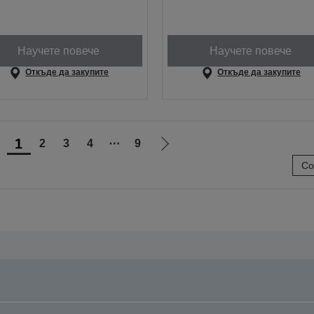
Научете повече
Научете повече
Откъде да закупите
Откъде да закупите
1
2
3
4
⋯
9
Отиди
Отиди
Со
на
на
предишната
следващата