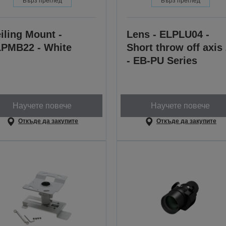
Бърз преглед
Бърз преглед
iling Mount -
Lens - ELPLU04 -
PMB22 - White
Short throw off axis
- EB-PU Series
Научете повече
Научете повече
Откъде да закупите
Откъде да закупите