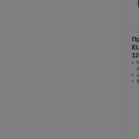
Пр
E
12
Р
2
1
Ш