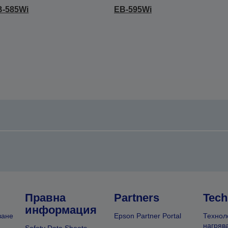
B-585Wi
EB-595Wi
Правна
Partners
Tech
информация
ване
Epson Partner Portal
Технол
нагряв