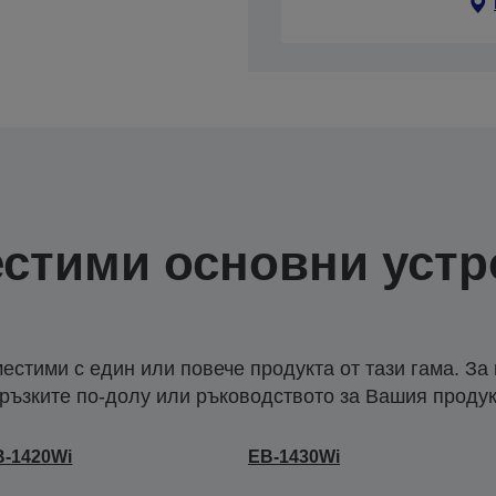
стими основни устр
естими с един или повече продукта от тази гама. За
ръзките по-долу или ръководството за Вашия продук
B-1420Wi
EB-1430Wi