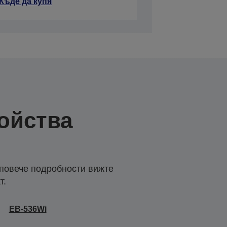
Къде да купя
ойства
 повече подробности вижте
т.
EB-536Wi