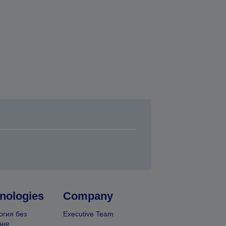
nologies
Company
огия без
Executive Team
ане