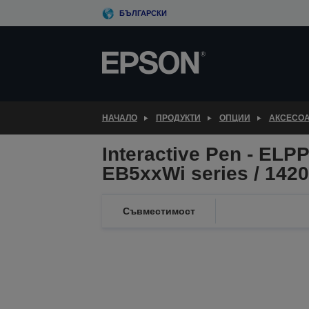
Skip
БЪЛГАРСКИ
to
main
content
НАЧАЛО
ПРОДУКТИ
ОПЦИИ
АКСЕСОА
Interactive Pen - ELP
EB5xxWi series / 1420
Съвместимост