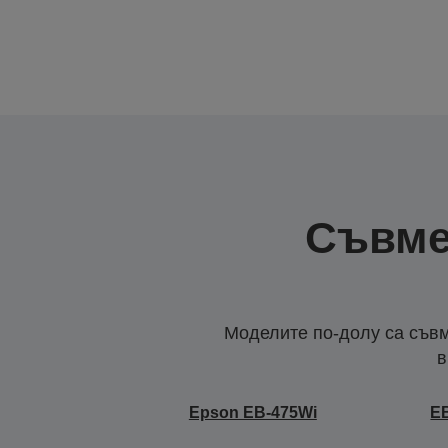
Съвме
Моделите по-долу са съвм
в
Epson EB-475Wi
E