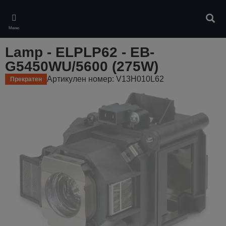
Skip
to
Търс
main
Меню
content
Lamp - ELPLP62 - EB-
G5450WU/5600 (275W)
Артикулен номер: V13H010L62
Прекратен