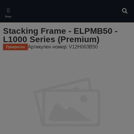
Skip
to
Търс
main
Меню
content
Stacking Frame - ELPMB50 -
L1000 Series (Premium)
Артикулен номер: V12H003B50
Прекратен