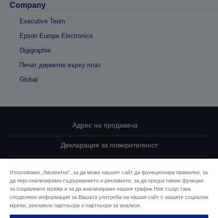
Company
Executive Team
Epson Europe Electronics
Digigraphie
Печат директно върху плат
Global
Адрес на продавача
Декларация за поверителност
EU Data Act Compliance
Използваме „бисквитки“, за да може нашият сайт да функционира правилно, за
да персонализираме съдържанието и рекламите, за да предоставим функции
Свържете се с нас за Вашите данни
за социалните мрежи и за да анализираме нашия трафик.Ние също така
споделяме информация за Вашата употреба на нашия сайт с нашите социални
Информация за бисквитките
мрежи, рекламни партньори и партньори за анализи.