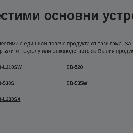
стими основни устр
естими с един или повече продукта от тази гама. За
ръзките по-долу или ръководството за Вашия продук
B-L210SW
EB-520
B-530S
EB-535W
B-L200SX