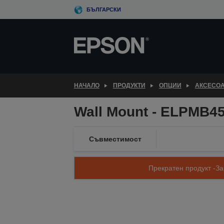
Skip
БЪЛГАРСКИ
to
main
content
НАЧАЛО
ПРОДУКТИ
ОПЦИИ
АКСЕСОА
Wall Mount - ELPMB45
Съвместимост
Прекратен продукт -За