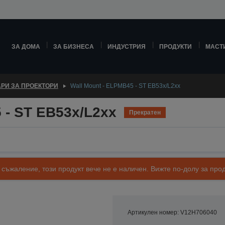
ЗА ДОМА
ЗА БИЗНЕСА
ИНДУСТРИЯ
ПРОДУКТИ
МАСТ
РИ ЗА ПРОЕКТОРИ
Wall Mount - ELPMB45 - ST EB53x/L2xx
 - ST EB53x/L2xx
Прекратен
 съжаление, този продукт вече не е наличен. Вижте по-долу за п
Артикулен номер: V12H706040