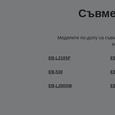
Съвме
Моделите по-долу са съвм
в
EB-L210SF
E
EB-530
E
EB-L200SW
E