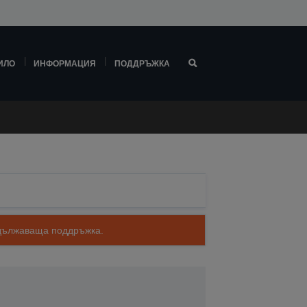
ИЛО
ИНФОРМАЦИЯ
ПОДДРЪЖКА
родължаваща поддръжка.