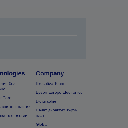
nologies
Company
огия без
Executive Team
ане
Epson Europe Electronics
onCore
Digigraphie
ивни технологии
Печат директно върху
иви технологии
плат
Global