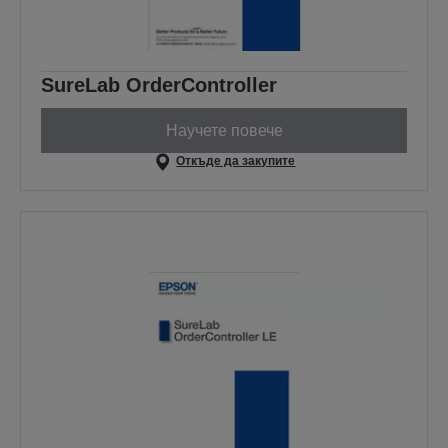
SureLab OrderController
Научете повече
Откъде да закупите