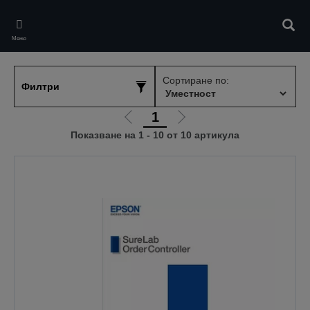
Skip
to
Търс
main
Меню
content
Сортиране по:
Филтри
1
Отиди
Отиди
Показване на 1 - 10 от 10 артикула
на
на
предишната
следващата