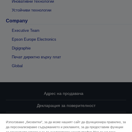
Иновативни технологии
Устойчиви технологии
Company
Executive Team
Epson Europe Electronics
Digigraphie
Печат директно върху плат
Global
Адрес на продавача
Декларация за поверителност
EU Data Act Compliance
Използваме „бисквитки“, за да може нашият сайт да функционира правилно, за
да персонализираме съдържанието и рекламите, за да предоставим функции
Свържете се с нас за Вашите данни