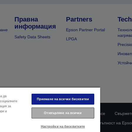
Правна
Partners
Tech
информация
ване
Epson Partner Portal
Технол
нагряв
Safety Data Sheets
LPGA
Precisi
Иноват
Устойч
за да
Приемане на всички бисквитки
 социалните
ация за
ори и
ларация за поверителност
EU Data Act Compliance
Свържете
Отхвърляне на всички
Информация за бисквитките
Ангажимент за достъпност на Epso
Настройки на бисквитките