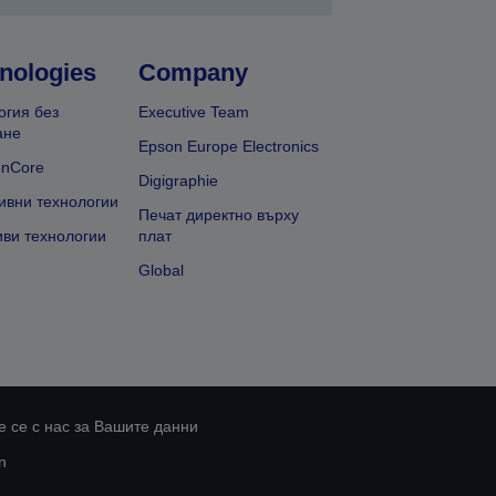
nologies
Company
огия без
Executive Team
ане
Epson Europe Electronics
onCore
Digigraphie
ивни технологии
Печат директно върху
иви технологии
плат
Global
 се с нас за Вашите данни
n