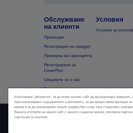
Обслужване
Условия
на клиенти
Условия за използ
Промоции
Регистрация на продукт
Проверка на гаранцията
Регистриране за
CoverPlus
Свържете се с нас
Търсене на търговец
Използваме „бисквитки“, за да може нашият сайт да функционира правилно, 
персонализираме съдържанието и рекламите, за да предоставим функции за
мрежи и за да анализираме нашия трафик.Ние също така споделяме информ
Вашата употреба на нашия сайт с нашите социални мрежи, рекламни партнь
Адрес на продавача
Дек
партньори за анализи.