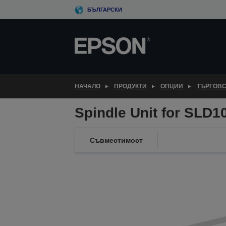
Skip
БЪЛГАРСКИ
to
main
content
НАЧАЛО
ПРОДУКТИ
ОПЦИИ
ТЪРГОВС
Spindle Unit for SLD1
Съвместимост