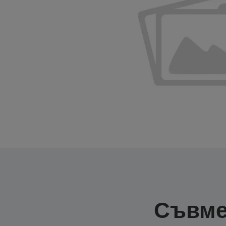
Съвме