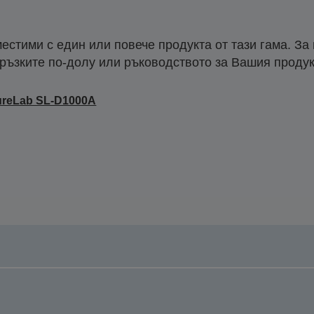
естими с един или повече продукта от тази гама. За
ръзките по-долу или ръководството за Вашия продук
ureLab SL-D1000A