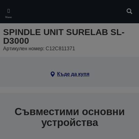
Skip
to
Търс
main
Меню
content
SPINDLE UNIT SURELAB SL-
D3000
Артикулен номер: C12C811371
Къде да купя
Съвместими основни
устройства