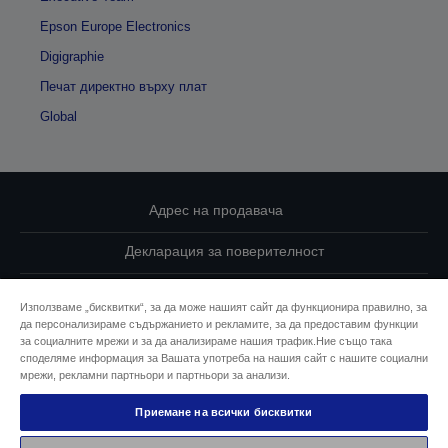
Epson Europe Electronics
Digigraphie
Печат директно върху плат
Global
Адрес на продавача
Декларация за поверителност
EU Data Act Compliance
Използваме „бисквитки“, за да може нашият сайт да функционира правилно, за
да персонализираме съдържанието и рекламите, за да предоставим функции
Свържете се с нас за Вашите данни
за социалните мрежи и за да анализираме нашия трафик.Ние също така
споделяме информация за Вашата употреба на нашия сайт с нашите социални
Информация за бисквитките
мрежи, рекламни партньори и партньори за анализи.
Приемане на всички бисквитки
Ангажимент за достъпност на Epson