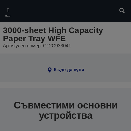
Skip
to
Търс
main
Меню
content
3000-sheet High Capacity
Paper Tray WFE
Артикулен номер: C12C933041
Къде да купя
Съвместими основни
устройства