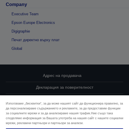
Company
Executive Team
Epson Europe Electronics
Digigraphie
Печат директно върху плат
Global
Адрес на продавача
Декларация за поверителност
EU Data Act Compliance
Използваме „бисквитки“, за да може нашият сайт да функционира правилно, за
да персонализираме съдържанието и рекламите, за да предоставим функции
Свържете се с нас за Вашите данни
за социалните мрежи и за да анализираме нашия трафик.Ние също така
споделяме информация за Вашата употреба на нашия сайт с нашите социални
Информация за бисквитките
мрежи, рекламни партньори и партньори за анализи.