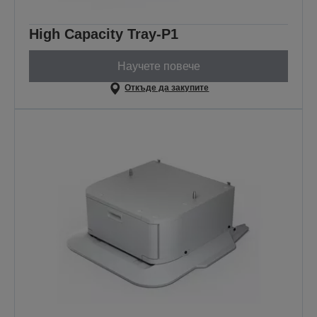
High Capacity Tray-P1
Научете повече
Откъде да закупите