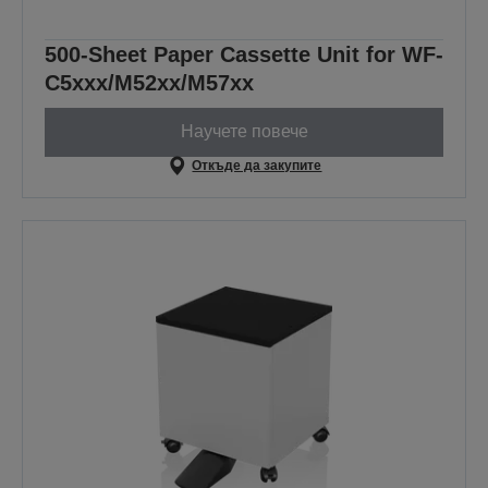
500-Sheet Paper Cassette Unit for WF-
C5xxx/M52xx/M57xx
Научете повече
Откъде да закупите