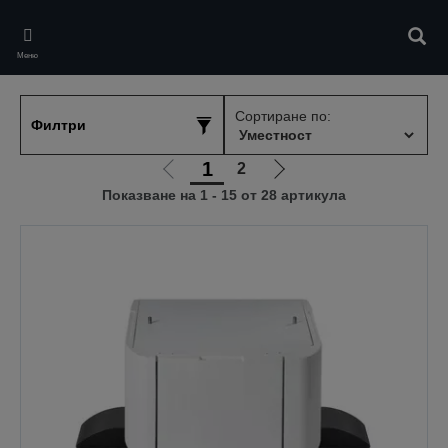
Skip
to
Търс
main
Меню
content
Сортиране по:
Филтри
1
2
Отиди
Отиди
Показване на 1 - 15 от 28 артикула
на
на
предишната
следващата