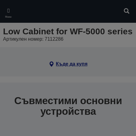
Skip
to
Търс
main
Меню
content
Low Cabinet for WF-5000 series
Артикулен номер: 7112286
Къде да купя
Съвместими основни
устройства