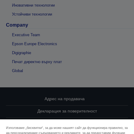
Иновативни технологии
Устойчиви технологии
Company
Executive Team
Epson Europe Electronics
Digigraphie
Печат директно върху плат
Global
Адрес на продавача
Декларация за поверителност
EU Data Act Compliance
Използваме „бисквитки“, за да може нашият сайт да функционира правилно, за
да персонализираме съдържанието и рекламите, за да предоставим функции