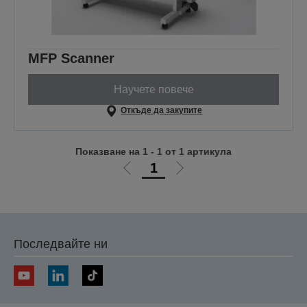
MFP Scanner
Научете повече
Откъде да закупите
Показване на 1 - 1 от 1 артикула
1
Отиди
Отиди
на
на
предишната
следващата
Последвайте ни