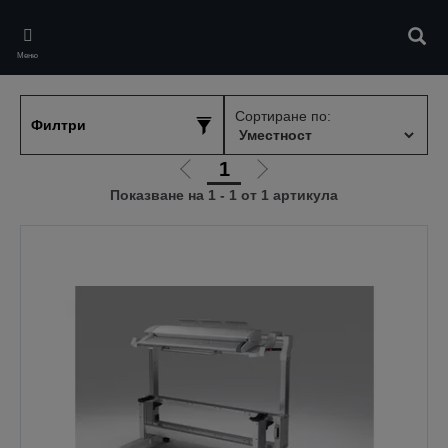
Skip
to
Търс
main
Меню
content
Сортиране по:
Филтри
1
Отиди
Отиди
Показване на 1 - 1 от 1 артикула
на
на
предишната
следващата