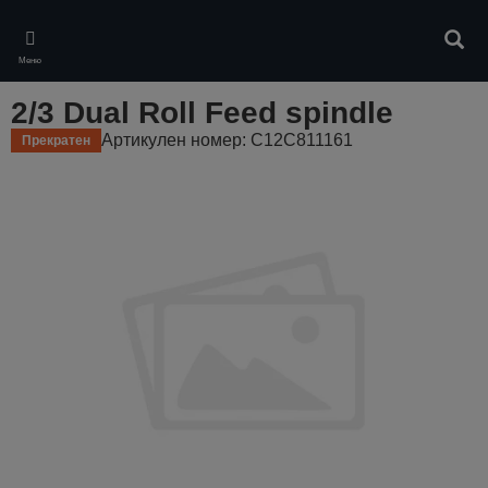
Skip
to
Търс
main
Меню
content
2/3 Dual Roll Feed spindle
Артикулен номер: C12C811161
Прекратен