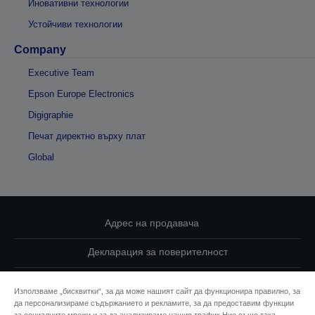
Иновативни технологии
Устойчиви технологии
Company
Executive Team
Epson Europe Electronics
Digigraphie
Печат директно върху плат
Global
Адрес на продавача
Декларация за поверителност
EU Data Act Compliance
Използваме „бисквитки“, за да може нашият сайт да функционира правилно, за
да персонализираме съдържанието и рекламите, за да предоставим функции
Свържете се с нас за Вашите данни