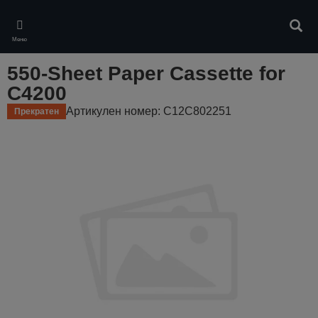
Skip
to
Търс
main
Меню
content
550-Sheet Paper Cassette for
C4200
Артикулен номер: C12C802251
Прекратен