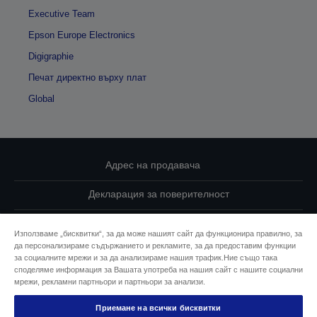
Executive Team
Epson Europe Electronics
Digigraphie
Печат директно върху плат
Global
Адрес на продавача
Декларация за поверителност
EU Data Act Compliance
Използваме „бисквитки“, за да може нашият сайт да функционира правилно, за
да персонализираме съдържанието и рекламите, за да предоставим функции
Свържете се с нас за Вашите данни
за социалните мрежи и за да анализираме нашия трафик.Ние също така
споделяме информация за Вашата употреба на нашия сайт с нашите социални
Информация за бисквитките
мрежи, рекламни партньори и партньори за анализи.
Приемане на всички бисквитки
Ангажимент за достъпност на Epson