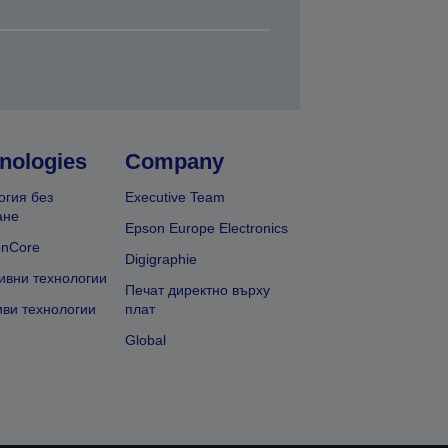
nologies
Company
огия без
Executive Team
ане
Epson Europe Electronics
onCore
Digigraphie
ивни технологии
Печат директно върху
иви технологии
плат
Global