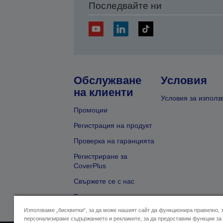
Последвайте ни
Обслужване
Условия
на клиенти
Условия за използ
Промоции
Регистрация на продукт
Проверка на гаранцията
Регистриране за
CoverPlus
Свържете се с нас
Търсене на търговец
Използваме „бисквитки“, за да може нашият сайт да функционира правилно, 
персонализираме съдържанието и рекламите, за да предоставим функции за