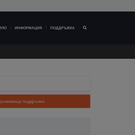
ИЛО
ИНФОРМАЦИЯ
ПОДДРЪЖКА
родължаваща поддръжка.