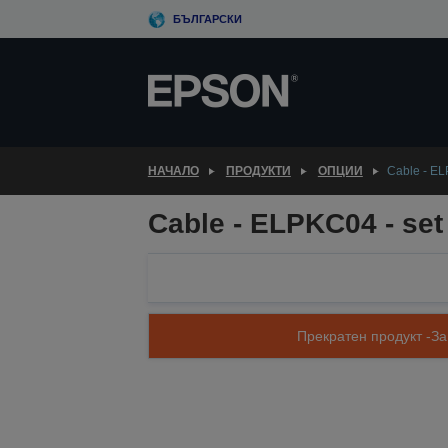
Skip
БЪЛГАРСКИ
to
main
content
НАЧАЛО
ПРОДУКТИ
ОПЦИИ
Cable - EL
Cable - ELPKC04 - set
Прекратен продукт -За