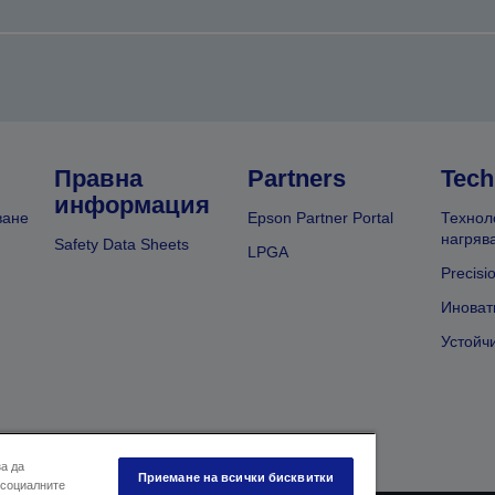
Правна
Partners
Tech
информация
ване
Epson Partner Portal
Технол
нагряв
Safety Data Sheets
LPGA
Precisi
Иноват
Устойч
за да
Приемане на всички бисквитки
 социалните