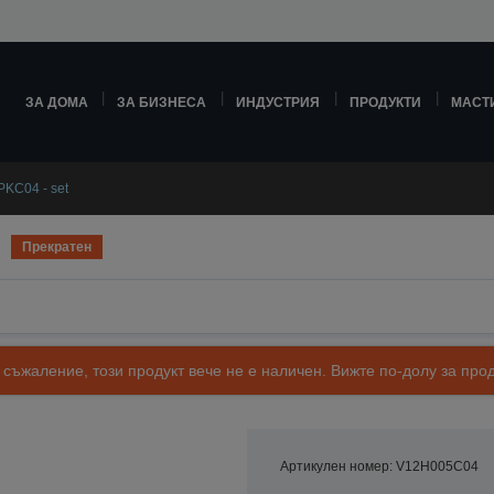
ЗА ДОМА
ЗА БИЗНЕСА
ИНДУСТРИЯ
ПРОДУКТИ
МАСТ
PKC04 - set
Прекратен
 съжаление, този продукт вече не е наличен. Вижте по-долу за п
Артикулен номер: V12H005C04