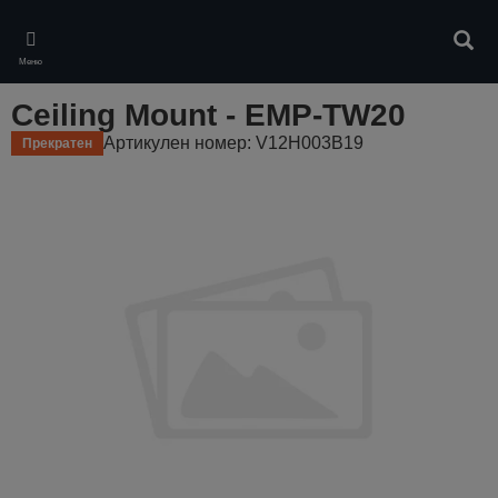
Skip
to
Търс
main
Меню
content
Ceiling Mount - EMP-TW20
Артикулен номер: V12H003B19
Прекратен