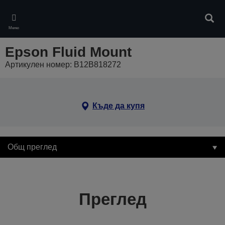
Skip
to
Търс
main
Меню
content
Epson Fluid Mount
Артикулен номер: B12B818272
Къде да купя
Общ преглед
Преглед