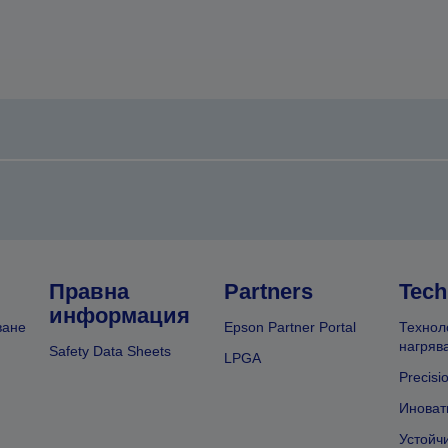
Правна
Partners
Tech
информация
ване
Epson Partner Portal
Технол
нагряв
Safety Data Sheets
LPGA
Precisi
Иноват
Устойч