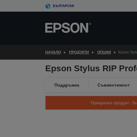
Skip
БЪЛГАРСКИ
to
main
content
НАЧАЛО
ПРОДУКТИ
ОПЦИИ
Epson Styl
Epson Stylus RIP Prof
Поддръжка
Съвместимост
Прекратен продукт -За