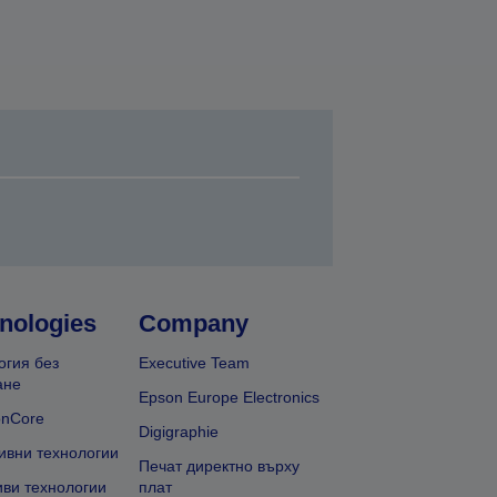
nologies
Company
огия без
Executive Team
ане
Epson Europe Electronics
onCore
Digigraphie
ивни технологии
Печат директно върху
иви технологии
плат