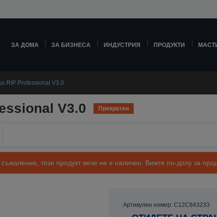
ЗА ДОМА
ЗА БИЗНЕСА
ИНДУСТРИЯ
ПРОДУКТИ
МАСТ
us RIP Professional V3.0
essional V3.0
Прекратен
 съжаление, този продукт вече не е наличен. Вижте по-долу за п
Артикулен номер: C12C843233