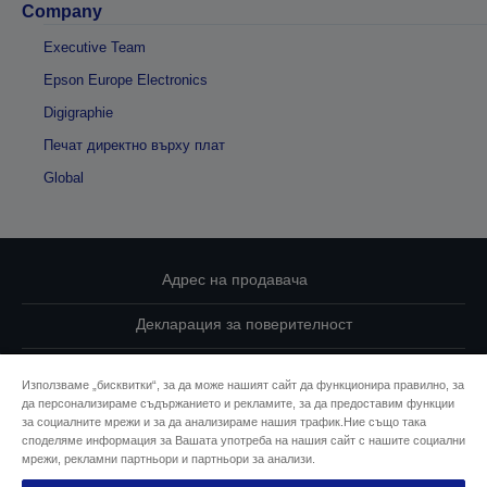
Company
Executive Team
Epson Europe Electronics
Digigraphie
Печат директно върху плат
Global
Адрес на продавача
Декларация за поверителност
EU Data Act Compliance
Използваме „бисквитки“, за да може нашият сайт да функционира правилно, за
да персонализираме съдържанието и рекламите, за да предоставим функции
Свържете се с нас за Вашите данни
за социалните мрежи и за да анализираме нашия трафик.Ние също така
споделяме информация за Вашата употреба на нашия сайт с нашите социални
Информация за бисквитките
мрежи, рекламни партньори и партньори за анализи.