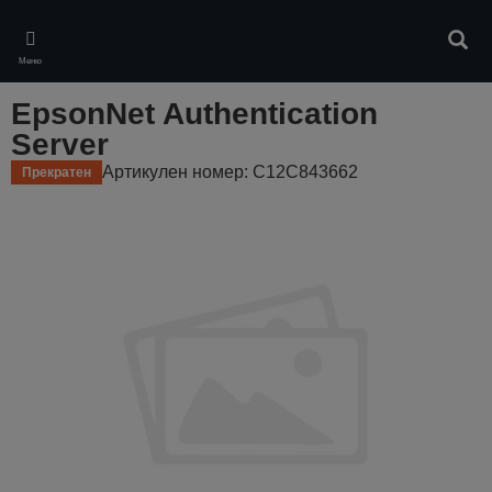
Skip
to
Търс
main
Меню
content
EpsonNet Authentication
Server
Артикулен номер: C12C843662
Прекратен