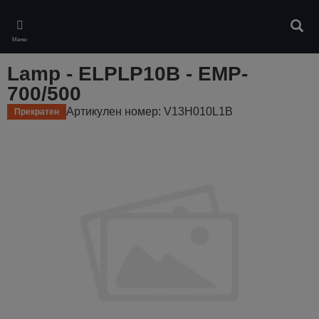
Skip
to
Търс
main
Меню
content
Lamp - ELPLP10B - EMP-
700/500
Артикулен номер: V13H010L1B
Прекратен