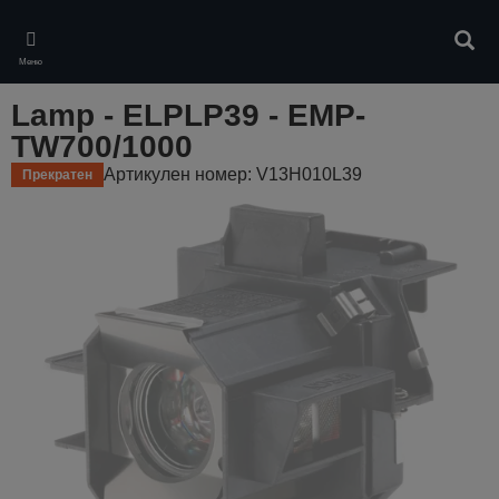
Skip
to
Търс
main
Меню
content
Lamp - ELPLP39 - EMP-
TW700/1000
Артикулен номер: V13H010L39
Прекратен