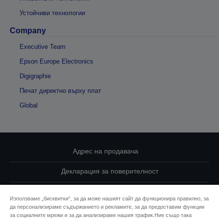
Устойчиви технологии
Company
Executive Team
Epson Europe Electronics
Digigraphie
Печат директно върху плат
Global
Адрес на продавача
Декларация за поверителност
EU Data Act Compliance
Използваме „бисквитки“, за да може нашият сайт да функционира правилно, за
да персонализираме съдържанието и рекламите, за да предоставим функции
Свържете се с нас за Вашите данни
за социалните мрежи и за да анализираме нашия трафик.Ние също така