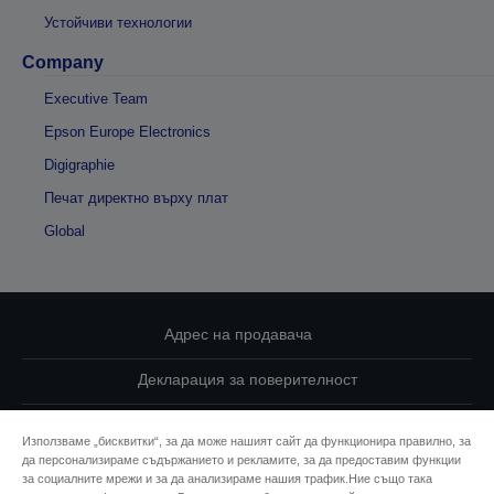
Устойчиви технологии
Company
Executive Team
Epson Europe Electronics
Digigraphie
Печат директно върху плат
Global
Адрес на продавача
Декларация за поверителност
EU Data Act Compliance
Използваме „бисквитки“, за да може нашият сайт да функционира правилно, за
да персонализираме съдържанието и рекламите, за да предоставим функции
Свържете се с нас за Вашите данни
за социалните мрежи и за да анализираме нашия трафик.Ние също така