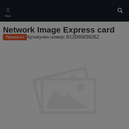
Skip
to
Търс
main
Меню
content
Network Image Express card
Артикулен номер: B12B808392BZ
Прекратен