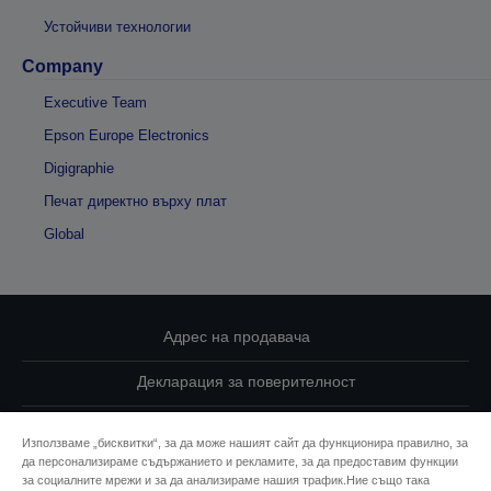
Устойчиви технологии
Company
Executive Team
Epson Europe Electronics
Digigraphie
Печат директно върху плат
Global
Адрес на продавача
Декларация за поверителност
EU Data Act Compliance
Използваме „бисквитки“, за да може нашият сайт да функционира правилно, за
да персонализираме съдържанието и рекламите, за да предоставим функции
Свържете се с нас за Вашите данни
за социалните мрежи и за да анализираме нашия трафик.Ние също така