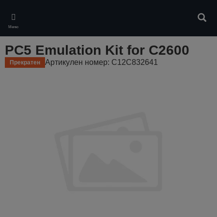
Skip
to
Търс
main
Меню
content
PC5 Emulation Kit for C2600
Артикулен номер: C12C832641
Прекратен