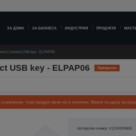
ЗА ДОМА
ЗА БИЗНЕСА
ИНДУСТРИЯ
ПРОДУКТИ
МАСТ
less Connect USB key - ELPAP06
ct USB key - ELPAP06
Прекратен
 съжаление, този продукт вече не е наличен. Вижте по-долу за п
Артикулен номер: V12H005M06