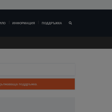
ИЛО
ИНФОРМАЦИЯ
ПОДДРЪЖКА
родължаваща поддръжка.