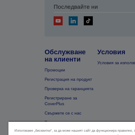
Последвайте ни
Обслужване
Условия
на клиенти
Условия за използ
Промоции
Регистрация на продукт
Проверка на гаранцията
Регистриране за
CoverPlus
Свържете се с нас
Търсене на търговец
Използваме „бисквитки“, за да може нашият сайт да функционира правилно, 