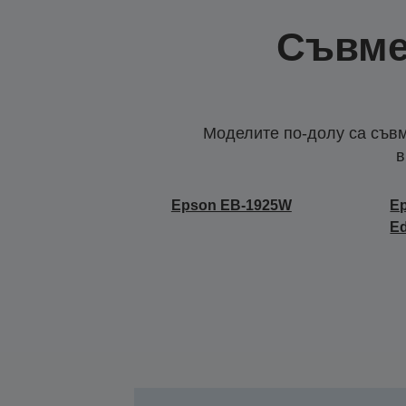
Съвме
Моделите по-долу са съвм
в
Epson EB-1925W
Ep
Ed