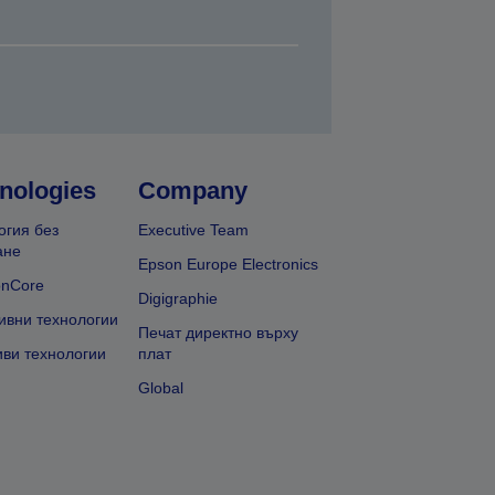
nologies
Company
огия без
Executive Team
ане
Epson Europe Electronics
onCore
Digigraphie
ивни технологии
Печат директно върху
иви технологии
плат
Global