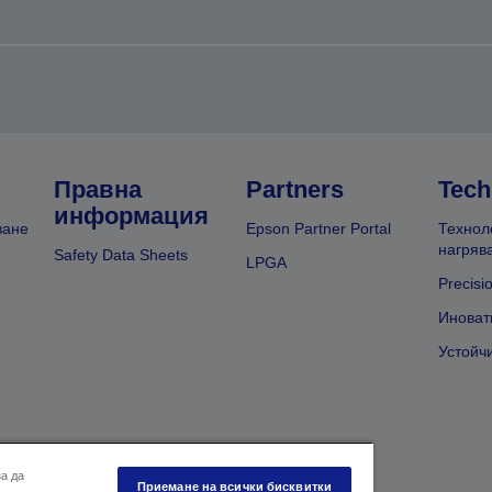
Правна
Partners
Tech
информация
ване
Epson Partner Portal
Технол
нагряв
Safety Data Sheets
LPGA
Precisi
Иноват
Устойч
за да
Приемане на всички бисквитки