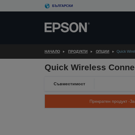
Skip
БЪЛГАРСКИ
to
main
content
НАЧАЛО
ПРОДУКТИ
ОПЦИИ
Quick Wire
Quick Wireless Conne
Съвместимост
Прекратен продукт -За