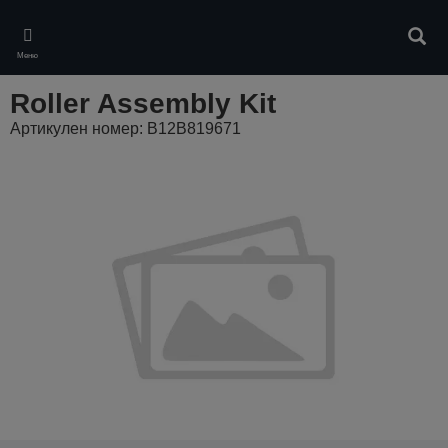
Skip
to
Търс
main
Меню
content
Roller Assembly Kit
Артикулен номер: B12B819671