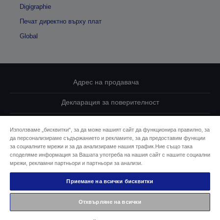
Digigraphie
Печат директно върху плат
Global
Адрес на продавача
Декларация за поверителност
EU Data Act Compliance
Използваме „бисквитки“, за да може нашият сайт да функционира правилно, за
да персонализираме съдържанието и рекламите, за да предоставим функции
Свържете се с нас за Вашите данни
за социалните мрежи и за да анализираме нашия трафик.Ние също така
споделяме информация за Вашата употреба на нашия сайт с нашите социални
Информация за бисквитките
мрежи, рекламни партньори и партньори за анализи.
Приемане на всички бисквитки
Ангажимент за достъпност на Epson
Отхвърляне на всички
© 2026 Seiko Epson