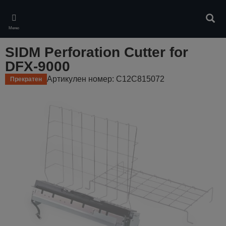
Skip
to
Търс
main
Меню
content
SIDM Perforation Cutter for
DFX-9000
Артикулен номер: C12C815072
Прекратен