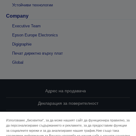
Устойчиви технологии
Company
Executive Team
Epson Europe Electronics
Digigraphie
Печат директно върху плат
Global
Адрес на продавача
Декларация за поверителност
EU Data Act Compliance
Използваме „бисквитки“, за да може нашият сайт да функционира правилно, за
да персонализираме съдържанието и рекламите, за да предоставим функции
Свържете се с нас за Вашите данни
за социалните мрежи и за да анализираме нашия трафик.Ние също така
споделяме информация за Вашата употреба на нашия сайт с нашите социални