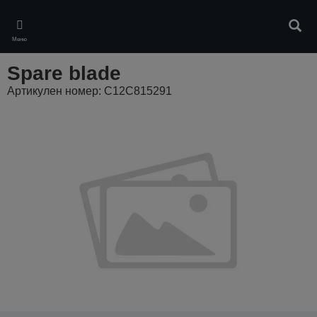
Skip
to
Търс
main
Меню
content
Spare blade
Артикулен номер: C12C815291