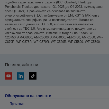
подобни характеристики в Европа (IDC, Quarterly Hardcopy
Peripherals Tracker, доставки от Q1 2023 до Q4 2023, публикувани
през Q1 2024). Сравнението се основава на типичното
енергопотребление (TEC), публикувано от ENERGY STAR или в
официалните спецификации на производителите. Когато са
налични само данни за TEC 2.0, е изчислена еквивалентна
стойност за TEC 3.0. Ако няма налични данни, продуктите са
изключени от сравнението. Включени модели на Epson: WF-
C20750, AM-C6000, AM-C5000, AM-C4000, AM-C400, AM-C550, WF-
C879R, WF-C878R, WF-C579R, WF-C529R, WF-C5890, WF-C5390.
Последвайте ни
Обслужване на клиенти
Промоции