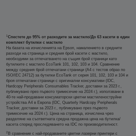
1
Спестете до 95% от разходите за мастило/До 63 касети в един
комплект бутилки с мастило
На базата на изчисленията на Epson, намалението в средните
разходи на страница и средния брой касети с мастило,
необходими за отпечатването на същия брой страници като
бутилките с мастило EcoTank 101, 102, 103 и 104. Сравнение
между средния брой отпечатани страници (A4 с тестов образ по
ISO/IEC 24712) за бутилки EcoTank от серия 101, 102, 103 и 104 и
броя отпечатани страници с оригинални консумативи (IDC,
Hardcopy Peripherals Consumables Tracker, доставки за 2023 г.,
публикувано през първото тримесечие на 2024 г.), използвани в
40-те най-продавани консуматорски цветни мастиленоструйни
устройства А4 в Европа (IDC, Quarterly Hardcopy Peripherals
Tracker, доставки за 2023 г., публикувано през първото
тримесечие на 2024 г.). Цена на страница, изчислена чрез
разделяне на съответната средна продажна цена на бутилка/
касета според проследяването на IDC по производителност.
2
В сравнение с най-продаваните цветни лазерни принтери с