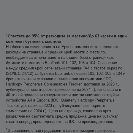
1
Спестете до 95% от разходите за мастило/До 63 касети в един
комплект бутилки с мастило
На базата на изчисленията на Epson, намалението в средните
разходи на страница и средния брой касети с мастило,
необходими за отпечатването на същия брой страници като
бутилките с мастило EcoTank 101, 102, 103 и 104. Сравнение
между средния брой отпечатани страници (A4 с тестов образ по
ISO/IEC 24712) за бутилки EcoTank от серия 101, 102, 103 и 104 и
броя отпечатани страници с оригинални консумативи (IDC,
Hardcopy Peripherals Consumables Tracker, доставки за 2023 г.,
публикувано през първото тримесечие на 2024 г.), използвани в
40-те най-продавани консуматорски цветни мастиленоструйни
устройства А4 в Европа (IDC, Quarterly Hardcopy Peripherals
Tracker, доставки за 2023 г., публикувано през първото
тримесечие на 2024 г.). Цена на страница, изчислена чрез
разделяне на съответната средна продажна цена на бутилка/
касета според проследяването на IDC по производителност.
2
В сравнение с най-продаваните цветни лазерни принтери с