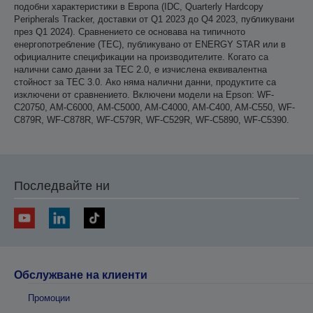
подобни характеристики в Европа (IDC, Quarterly Hardcopy
Peripherals Tracker, доставки от Q1 2023 до Q4 2023, публикувани
през Q1 2024). Сравнението се основава на типичното
енергопотребление (TEC), публикувано от ENERGY STAR или в
официалните спецификации на производителите. Когато са
налични само данни за TEC 2.0, е изчислена еквивалентна
стойност за TEC 3.0. Ако няма налични данни, продуктите са
изключени от сравнението. Включени модели на Epson: WF-
C20750, AM-C6000, AM-C5000, AM-C4000, AM-C400, AM-C550, WF-
C879R, WF-C878R, WF-C579R, WF-C529R, WF-C5890, WF-C5390.
Последвайте ни
Обслужване на клиенти
Промоции