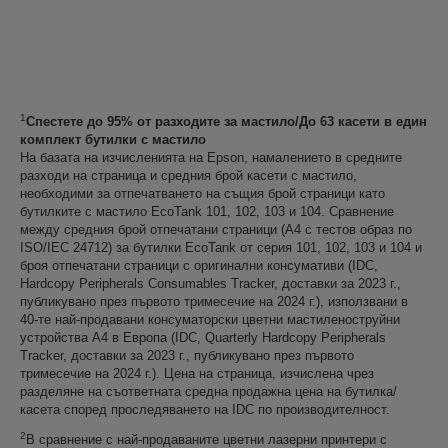
1
Спестете до 95% от разходите за мастило/До 63 касети в един
комплект бутилки с мастило
На базата на изчисленията на Epson, намалението в средните
разходи на страница и средния брой касети с мастило,
необходими за отпечатването на същия брой страници като
бутилките с мастило EcoTank 101, 102, 103 и 104. Сравнение
между средния брой отпечатани страници (A4 с тестов образ по
ISO/IEC 24712) за бутилки EcoTank от серия 101, 102, 103 и 104 и
броя отпечатани страници с оригинални консумативи (IDC,
Hardcopy Peripherals Consumables Tracker, доставки за 2023 г.,
публикувано през първото тримесечие на 2024 г.), използвани в
40-те най-продавани консуматорски цветни мастиленоструйни
устройства А4 в Европа (IDC, Quarterly Hardcopy Peripherals
Tracker, доставки за 2023 г., публикувано през първото
тримесечие на 2024 г.). Цена на страница, изчислена чрез
разделяне на съответната средна продажна цена на бутилка/
касета според проследяването на IDC по производителност.
2
В сравнение с най-продаваните цветни лазерни принтери с