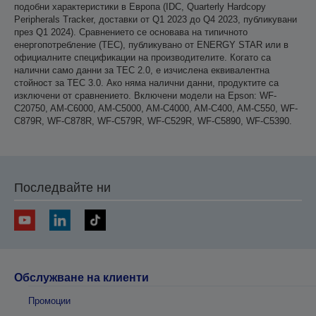
подобни характеристики в Европа (IDC, Quarterly Hardcopy
Peripherals Tracker, доставки от Q1 2023 до Q4 2023, публикувани
през Q1 2024). Сравнението се основава на типичното
енергопотребление (TEC), публикувано от ENERGY STAR или в
официалните спецификации на производителите. Когато са
налични само данни за TEC 2.0, е изчислена еквивалентна
стойност за TEC 3.0. Ако няма налични данни, продуктите са
изключени от сравнението. Включени модели на Epson: WF-
C20750, AM-C6000, AM-C5000, AM-C4000, AM-C400, AM-C550, WF-
C879R, WF-C878R, WF-C579R, WF-C529R, WF-C5890, WF-C5390.
Последвайте ни
Обслужване на клиенти
Промоции